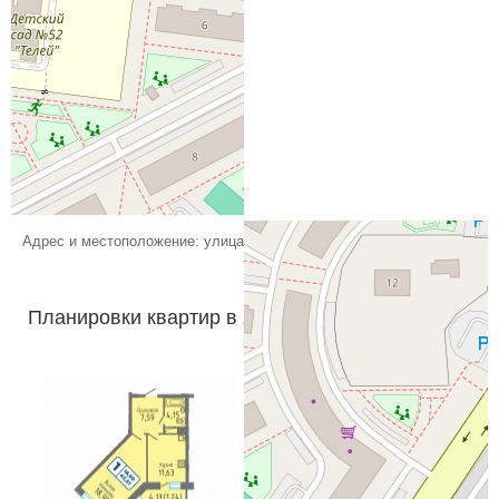
Адрес и местоположение: улица Воинов-интернационалистов
Планировки квартир в ЖК Никольский