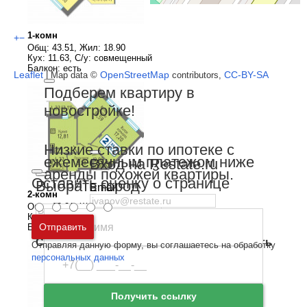
1-комн
+
−
Общ: 43.51, Жил: 18.90
Кух: 11.63, С/у: совмещенный
Балкон: есть
Leaflet
OpenStreetMap
CC-BY-SA
| Map data ©
contributors,
Подберем квартиру в
новостройке!
Низкие ставки по ипотеке с
ежемесячным платежом ниже
Вход на Restate.ru
аренды похожей квартиры.
Оставить оценку о странице
Выбрать город
Email
2-комн
Общ: 63.21, Жил: 33.79
Пароль
Кух: 12.81, С/у: раздельный
Москва
и
Московская область
Отправить
Балкон: есть
Санкт-Петербург
и
Ленинградская область
Отправляя данную форму, вы соглашаетесь на обработку
Забыли пароль
Войти
персональных данных
Ещё нет аккаунта?
Зарегистрироваться
Получить ссылку