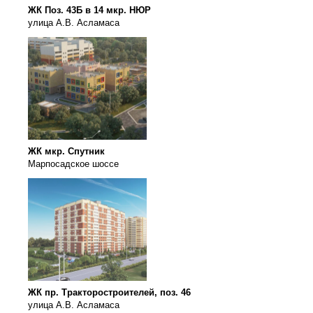
ЖК Поз. 43Б в 14 мкр. НЮР
улица А.В. Асламаса
ЖК мкр. Спутник
Марпосадское шоссе
ЖК пр. Тракторостроителей, поз. 46
улица А.В. Асламаса