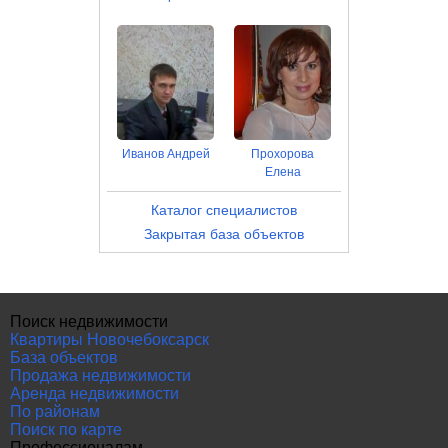
Иванов Андрей
Прохорова
Елена
Каталог специалистов
Закрытая база объектов
Поиск недвижимости
Квартиры Новочебоксарск
База объектов
Продажа недвижимости
Аренда недвижимости
По районам
Поиск по карте
Профессионалам